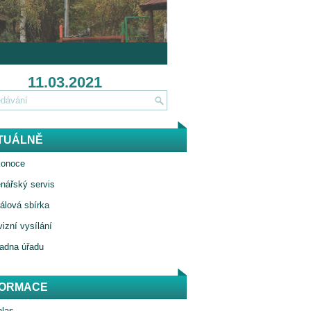
11.03.2021
TUÁLNĚ
konoce
nářský servis
rálová sbírka
vizní vysílání
adna úřadu
FORMACE
las