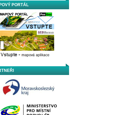
POVÝ PORTÁL
RTNEŘI