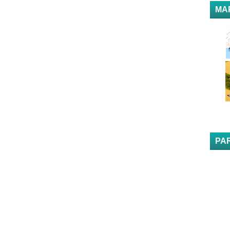
MA
PA