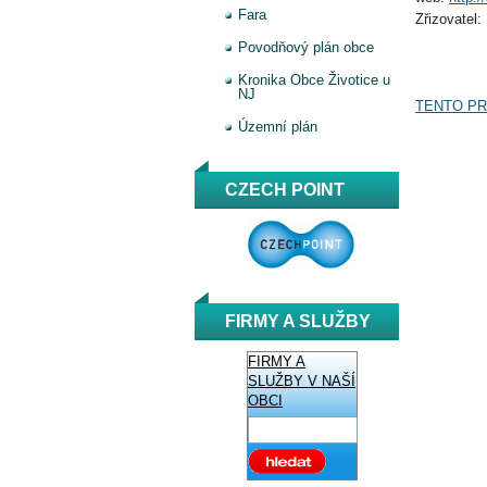
Fara
Zřizovatel
Povodňový plán obce
Kronika Obce Životice u
NJ
TENTO PR
Územní plán
CZECH POINT
FIRMY A SLUŽBY
FIRMY A
SLUŽBY V NAŠÍ
OBCI