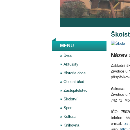
1
2
3
4
5
6
7
Školst
MENU
Název
Úvod
Aktuality
Základní š
Životice u 
Historie obce
příspěvkov
Obecní úřad
Adresa:
Zastupitelstvo
Životice u
Školství
742 72 Mo
Sport
IČO: 7502
Kultura
telefon: 5
e-mail:
zs
Knihovna
web:
http:/