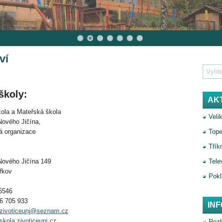
ví
 školy:
AK
kola a Mateřská škola
Veli
Nového Jičína,
á organizace
Tope
Třík
 Nového Jičína 149
Tele
řkov
Pokl
6546
56 705 933
IN
.zivoticeunj@seznam.cz
/skola.zivoticeunj.cz
Rozh