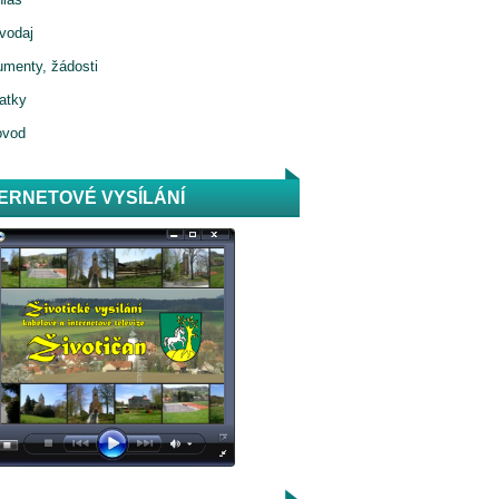
vodaj
menty, žádosti
atky
ovod
TERNETOVÉ VYSÍLÁNÍ