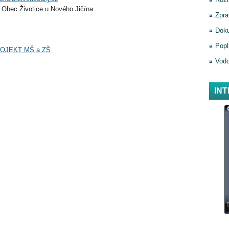
: Obec Životice u Nového Jičína
Zpra
Doku
Popl
OJEKT MŠ a ZŠ
Vod
IN