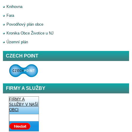
Knihovna
Fara
Povodňový plán obce
Kronika Obce Životice u NJ
Územní plán
CZECH POINT
FIRMY A SLUŽBY
FIRMY A
SLUŽBY V NAŠÍ
OBCI